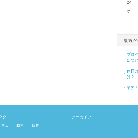
24
31
最近
プロ
につ
休日
は？
業界
タグ
アーカイブ
休日
動向
資格